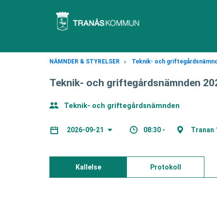
NÄMNDER & STYRELSER
Teknik- och griftegårdsnämn
Teknik- och griftegårdsnämnden 20
Teknik- och griftegårdsnämnden
08:30 -
Tranan 
2026-09-21
Kallelse
Protokoll