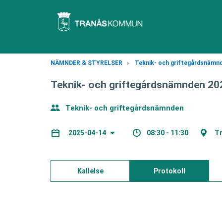
NÄMNDER & STYRELSER
Teknik- och griftegårdsnämn
Teknik- och griftegårdsnämnden 20
Teknik- och griftegårdsnämnden
08:30 - 11:30
Tr
2025-04-14
Kallelse
Protokoll