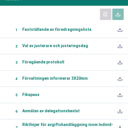
Fastställande av föredragningslista
1
Val av justerare och justeringsdag
2
Föregående protokoll
3
Förvaltningen informerar 3X20min
4
Fikapaus
5
Anmälan av delegationsbeslut
6
Riktlinjer för avgiftshandläggning inom Individ-
7